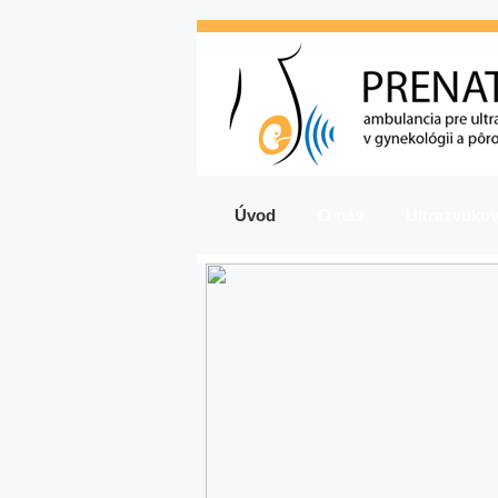
Úvod
O nás
Ultrazvukov