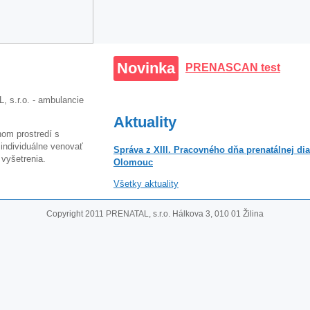
Novinka
PRENASCAN test
, s.r.o. - ambulancie
Aktuality
nom prostredí s
individuálne venovať
Správa z XIII. Pracovného dňa prenatálnej di
vyšetrenia.
Olomouc
Všetky aktuality
Copyright 2011 PRENATAL, s.r.o. Hálkova 3, 010 01 Žilina