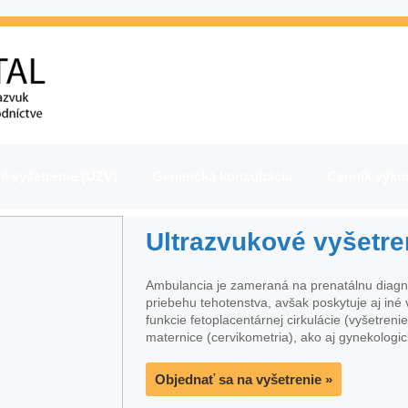
é vyšetrenie (UZV)
Genetická konzultácia
Cenník výko
Ultrazvukové vyšetre
Ambulancia je zameraná na prenatálnu diagno
priebehu tehotenstva, avšak poskytuje aj iné
funkcie fetoplacentárnej cirkulácie (vyšetrenie
maternice (cervikometria), ako aj gynekologi
Objednať sa na vyšetrenie »