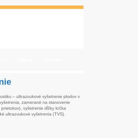
nov
Galéria
Kontakt
nie
stiku – ultrazvukové vyšetrenie plodov v
 vyšetrenia, zamerané na stanovenie
 prietokov), vyšetrenie dĺžky krčka
cké ultrazvukové vyšetrenia (TVS).